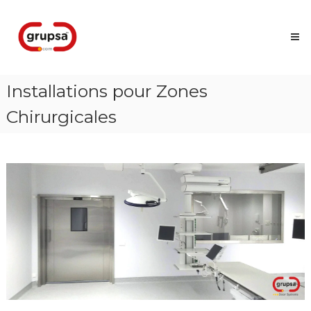
Skip
Grupsa
to
Accesos
content
que
conectan
personas
Installations pour Zones
Chirurgicales