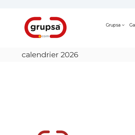
Skip
to
content
Grupsa
Accesos
Grupsa
Ga
que
conectan
personas
calendrier 2026