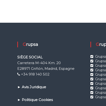
Grupsa
Gr
Grupsa
SIÈGE SOCIAL
Grupsa
Carretera M-404 Km. 20
Grups
E28971 Griñón, Madrid, Espagne
Grups
+34 918 140 502
Grupsa
Grupsa
Grups
►
Avis Juridique
Grupsa
Grups
Grupsa
►
Politique Cookies