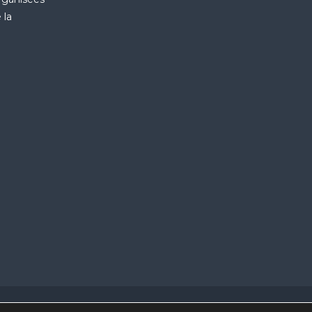
 la
facebook
linkedin