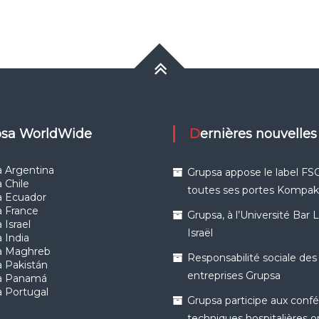
upsa WorldWide
Dernières nouvelles
 Argentina
Grupsa appose le label FSC
 Chile
toutes ses portes Kompa
a Ecuador
a France
Grupsa, à l’Université Bar 
 Israel
Israël
 India
a Maghreb
Responsabilité sociale des
 Pakistán
entreprises Grupsa
a Panamá
 Portugal
Grupsa participe aux conf
techniques hospitalières 