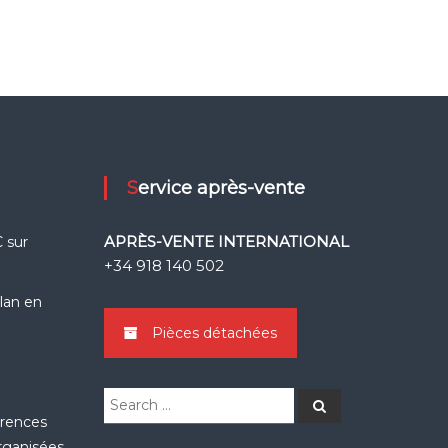
Service après-vente
APRÈS-VENTE INTERNATIONAL
 sur
+34 918 140 502
k
Llan en
Pièces détachées
Search
Search
for:
érences
organisées