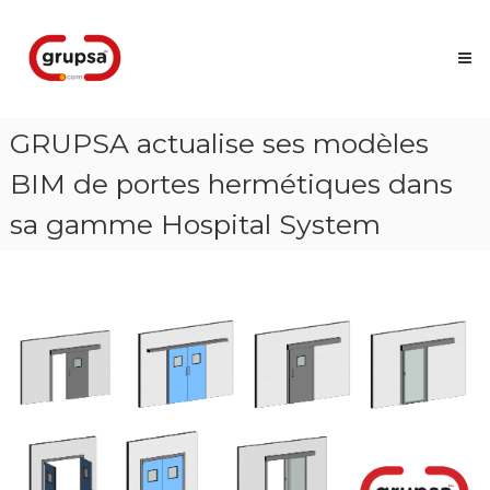
Skip
Grupsa
to
Accesos
content
que
conectan
personas
GRUPSA actualise ses modèles
BIM de portes hermétiques dans
sa gamme Hospital System