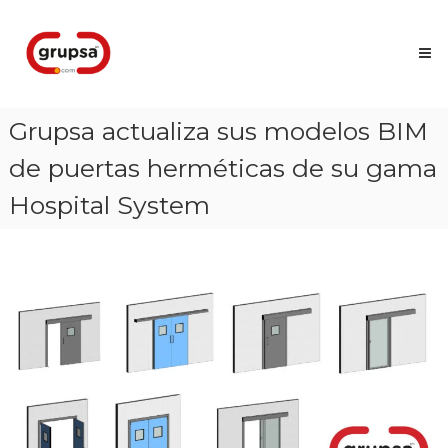
Skip
Grupsa
to
Accesos
content
que
conectan
personas
Grupsa actualiza sus modelos BIM
de puertas herméticas de su gama
Hospital System