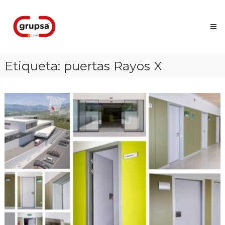
Skip
Grupsa
to
Accesos
content
que
conectan
personas
Etiqueta:
puertas Rayos X