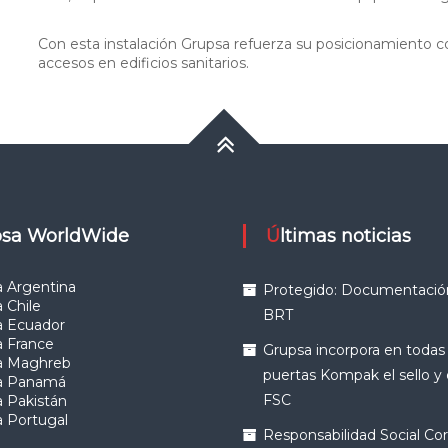
Con esta instalación Grupsa refuerza su posicionamiento 
accesos en edificios sanitarios.
upsa WorldWide
Últimas noticias
 Argentina
Protegido: Documentació
 Chile
BRT
a Ecuador
a France
Grupsa incorpora en todas
a Maghreb
puertas Kompak el sello y
a Panamá
FSC
 Pakistán
 Portugal
Responsabilidad Social Cor