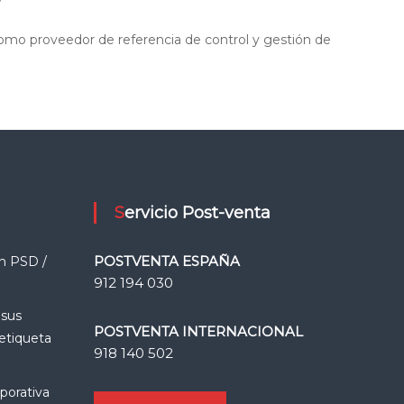
como proveedor de referencia de control y gestión de
Servicio Post-venta
POSTVENTA ESPAÑA
n PSD /
912 194 030
 sus
POSTVENTA INTERNACIONAL
 etiqueta
918 140 502
porativa