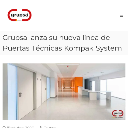
Skip
Grupsa
to
Accesos
content
que
conectan
personas
Grupsa lanza su nueva línea de
Puertas Técnicas Kompak System
15 octubre, 2020
Grupsa