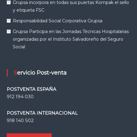
Grupsa incorpora en todas sus puertas Kompak el sello
y etiqueta FSC
Responsabilidad Social Corporativa Grupsa
Grupsa Participa en las Jornadas Técnicas Hospitalarias
organizadas por el Instituto Salvadoreño del Seguro
Social
Servicio Post-venta
POSTVENTA ESPAÑA
912 194 030
POSTVENTA INTERNACIONAL
918 140 502