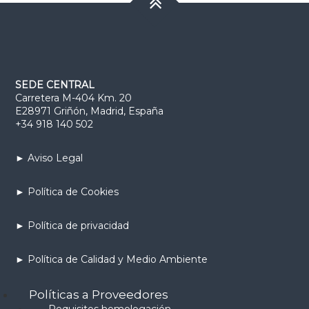
SEDE CENTRAL
Carretera M-404 Km. 20
E28971 Griñón, Madrid, España
+34 918 140 502
► Aviso Legal
► Política de Cookies
► Política de privacidad
► Política de Calidad y Medio Ambiente
Políticas a Proveedores
Requisitos homologación