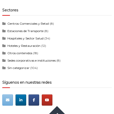
Sectores
Centros Comerciales y Retail
(8)
Estaciones de Transporte
(8)
Hospitales y Sector Salud
(34)
Hoteles y Restauración
(12)
Otros contenidos
(18)
Sedes corporativas e instituciones
(8)
Sin categorizar
(104)
Síguenos en nuestras redes