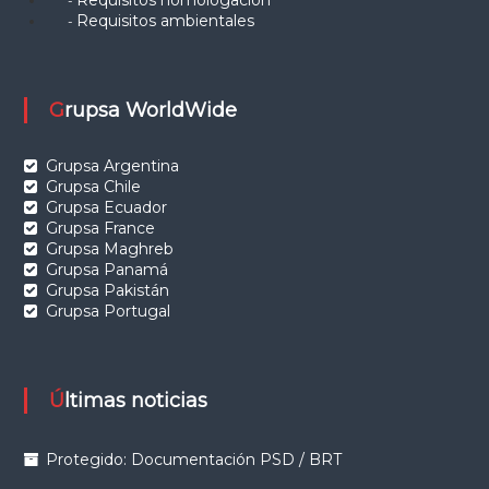
-
Requisitos ambientales
-
Grupsa WorldWide
Grupsa Argentina
Grupsa Chile
Grupsa Ecuador
Grupsa France
Grupsa Maghreb
Grupsa Panamá
Grupsa Pakistán
Grupsa Portugal
Últimas noticias
Protegido: Documentación PSD / BRT