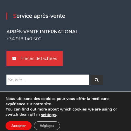
Service après-vente
APRÈS-VENTE INTERNATIONAL
+34 918 140 502
Pièces détachées
Search
Search
for:
Nous utilisons des cookies pour vous offrir la meilleure
expérience sur notre site.
You can find out more about which cookies we are using or
Copyright © 2026
Grupsa
switch them off in
.
settings
facebook
linkedin
Accepter
Réglages