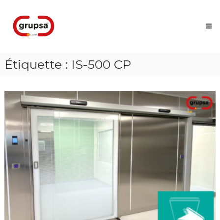
Skip
Grupsa
to
Accesos
content
que
conectan
personas
Étiquette :
IS-500 CP