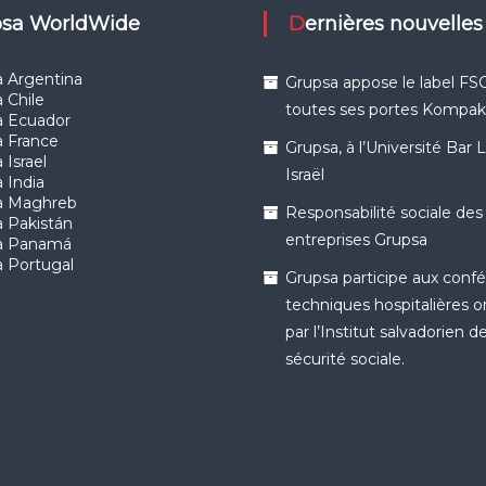
upsa WorldWide
Dernières nouvelles
 Argentina
Grupsa appose le label FSC
 Chile
toutes ses portes Kompa
a Ecuador
a France
Grupsa, à l’Université Bar 
 Israel
Israël
 India
a Maghreb
Responsabilité sociale des
 Pakistán
entreprises Grupsa
a Panamá
 Portugal
Grupsa participe aux conf
techniques hospitalières 
par l’Institut salvadorien de
sécurité sociale.