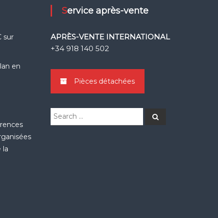
Service après-vente
APRÈS-VENTE INTERNATIONAL
 sur
+34 918 140 502
k
Llan en
Pièces détachées
Search
Search
for:
érences
organisées
 la