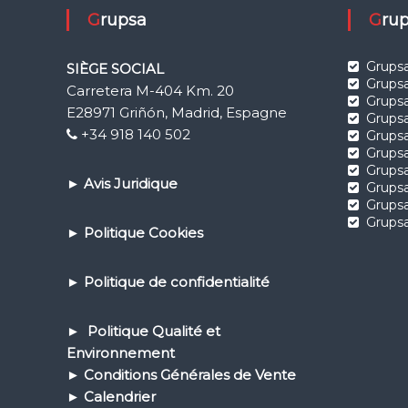
Grupsa
Gr
Grupsa
SIÈGE SOCIAL
Grupsa
Carretera M-404 Km. 20
Grups
E28971 Griñón, Madrid, Espagne
Grups
+34 918 140 502
Grupsa
Grupsa
Grups
►
Avis Juridique
Grupsa
Grups
Grupsa
►
Politique Cookies
►
Politique de confidential
ité
► Politique Qualité et
Environnement
► Conditions Générales de Vente
► Calendrier