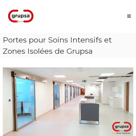
Skip
Grupsa
to
Accesos
content
que
conectan
personas
Portes pour Soins Intensifs et
Zones Isolées de Grupsa