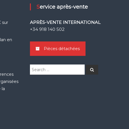
Service après-vente
APRÈS-VENTE INTERNATIONAL
 sur
+34 918 140 502
k
Llan en
Pièces détachées
Search
Search
for:
érences
organisées
 la