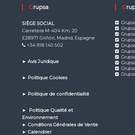
Grupsa
Gr
Grupsa
SIÈGE SOCIAL
Grupsa
Carretera M-404 Km. 20
Grups
E28971 Griñón, Madrid, Espagne
Grups
+34 918 140 502
Grupsa
Grupsa
Grups
►
Avis Juridique
Grupsa
Grups
Grupsa
►
Politique Cookies
►
Politique de confidential
ité
► Politique Qualité et
Environnement
► Conditions Générales de Vente
► Calendrier