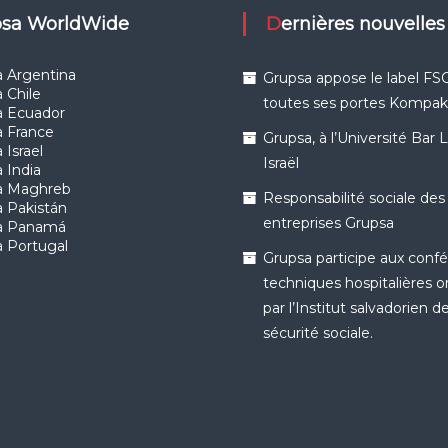
upsa WorldWide
Dernières nouvelles
 Argentina
Grupsa appose le label FSC
 Chile
toutes ses portes Kompa
a Ecuador
a France
Grupsa, à l’Université Bar 
 Israel
Israël
 India
a Maghreb
Responsabilité sociale des
 Pakistán
entreprises Grupsa
a Panamá
 Portugal
Grupsa participe aux conf
techniques hospitalières 
par l’Institut salvadorien de
sécurité sociale.