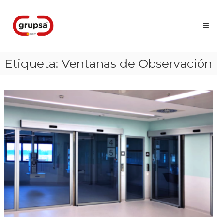
Skip
Grupsa
to
Accesos
content
que
conectan
personas
Etiqueta:
Ventanas de Observación