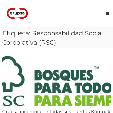
Skip
Grupsa
to
Accesos
content
que
conectan
personas
Etiqueta:
Responsabilidad Social
Corporativa (RSC)
Grupsa incorpora en todas sus puertas Kompak