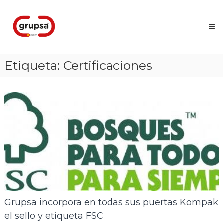
Skip
Grupsa
to
Accesos
content
que
conectan
personas
Etiqueta:
Certificaciones
Grupsa incorpora en todas sus puertas Kompak
el sello y etiqueta FSC