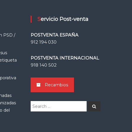
Servicio Post-venta
POSTVENTA ESPAÑA
n PSD /
912 194 030
 sus
POSTVENTA INTERNACIONAL
 etiqueta
918 140 502
porativa
Recambios
rnadas
anizadas
Search
Search
for:
o del