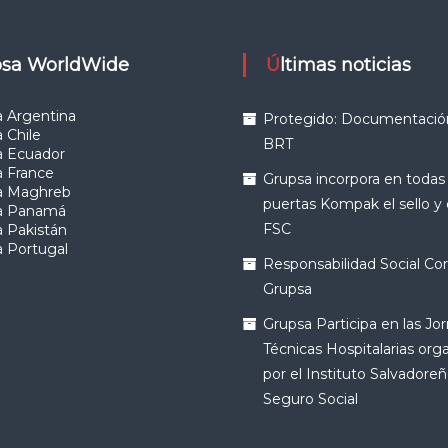
upsa WorldWide
Últimas noticias
 Argentina
Protegido: Documentació
 Chile
BRT
a Ecuador
a France
Grupsa incorpora en todas
a Maghreb
puertas Kompak el sello y
a Panamá
FSC
 Pakistán
 Portugal
Responsabilidad Social Cor
Grupsa
Grupsa Participa en las Jo
Técnicas Hospitalarias org
por el Instituto Salvadoreñ
Seguro Social