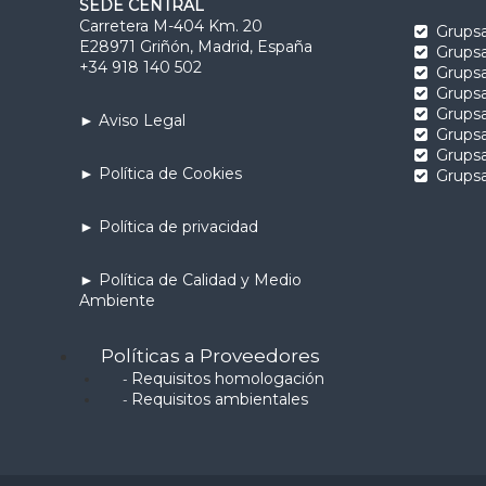
SEDE CENTRAL
Carretera M-404 Km. 20
Grupsa
E28971 Griñón, Madrid, España
Grupsa
+34 918 140 502
Grups
Grups
Grups
► Aviso Legal
Grups
Grupsa
► Política de Cookies
Grupsa
► Política de privacidad
► Política de Calidad y Medio
Ambiente
Políticas a Proveedores
Requisitos homologación
-
Requisitos ambientales
-