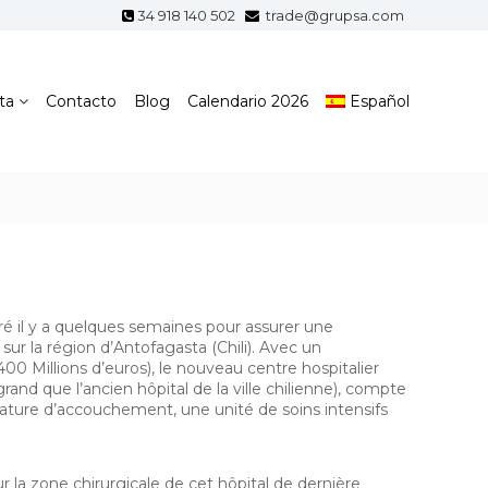
34 918 140 502
trade@grupsa.com
ta
Contacto
Blog
Calendario 2026
Español
 il y a quelques semaines pour assurer une
ur la région d’Antofagasta (Chili). Avec un
00 Millions d’euros), le nouveau centre hospitalier
rand que l’ancien hôpital de la ville chilienne), compte
nature d’accouchement, une unité de soins intensifs
r la zone chirurgicale de cet hôpital de dernière