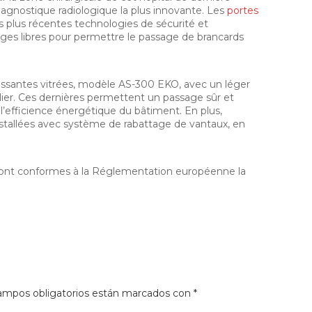
iagnostique radiologique la plus innovante. Les
portes
es plus récentes technologies de sécurité et
sages libres pour permettre le passage de brancards
issantes vitrées, modèle AS-300 EKO, avec un léger
talier. Ces dernières permettent un passage sûr et
l’efficience énergétique du bâtiment. En plus,
stallées avec système de rabattage de vantaux, en
s sont conformes à la Réglementation européenne la
ampos obligatorios están marcados con
*