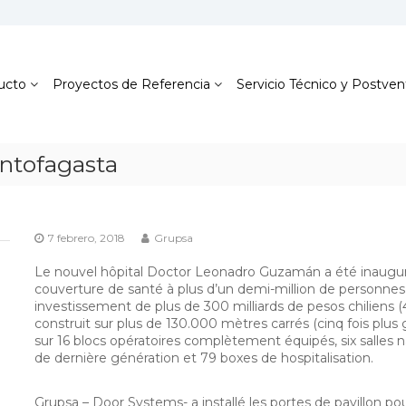
ucto
Proyectos de Referencia
Servicio Técnico y Postven
Antofagasta
7 febrero, 2018
Grupsa
Le nouvel hôpital Doctor Leonadro Guzamán a été inauguré
couverture de santé à plus d’un demi-million de personnes s
investissement de plus de 300 milliards de pesos chiliens (4
construit sur plus de 130.000 mètres carrés (cinq fois plus g
sur 16 blocs opératoires complètement équipés, six salles 
de dernière génération et 79 boxes de hospitalisation.
Grupsa – Door Systems- a installé les portes de pavillon pou