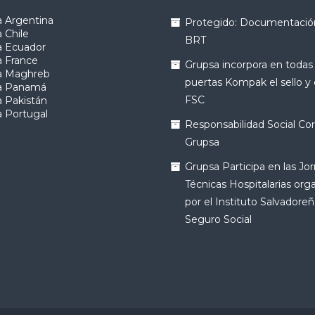
 Argentina
Protegido: Documentació
 Chile
BRT
a Ecuador
a France
Grupsa incorpora en todas
a Maghreb
puertas Kompak el sello y
a Panamá
FSC
 Pakistán
 Portugal
Responsabilidad Social Cor
Grupsa
Grupsa Participa en las Jo
Técnicas Hospitalarias org
por el Instituto Salvadoreñ
Seguro Social