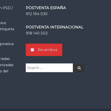
POSTVENTA ESPAÑA
n PSD /
912 194 030
 sus
POSTVENTA INTERNACIONAL
 etiqueta
918 140 502
porativa
Recambios
rnadas
anizadas
Search
Search
for:
o del