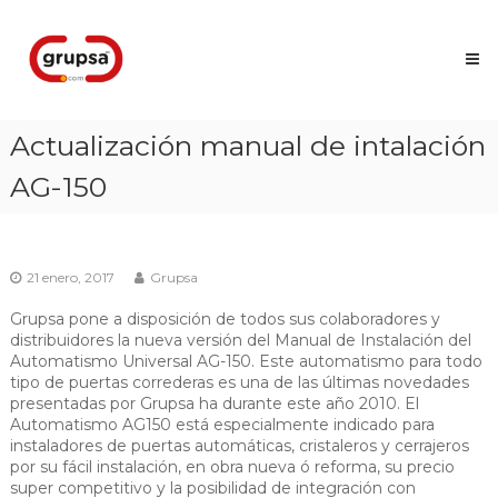
Skip
Grupsa
to
Accesos
content
que
conectan
personas
Actualización manual de intalación
AG-150
21 enero, 2017
Grupsa
Grupsa pone a disposición de todos sus colaboradores y
distribuidores la nueva versión del Manual de Instalación del
Automatismo Universal AG-150. Este automatismo para todo
tipo de puertas correderas es una de las últimas novedades
presentadas por Grupsa ha durante este año 2010. El
Automatismo AG150 está especialmente indicado para
instaladores de puertas automáticas, cristaleros y cerrajeros
por su fácil instalación, en obra nueva ó reforma, su precio
super competitivo y la posibilidad de integración con