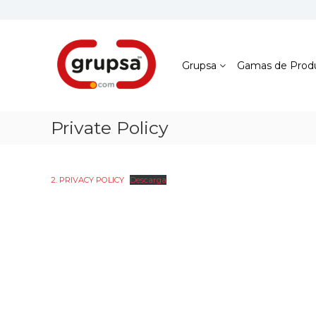
Skip
to
content
Grupsa
Accesos
que
Grupsa
Gamas de Prod
conectan
personas
Private Policy
2. PRIVACY POLICY
Descarga