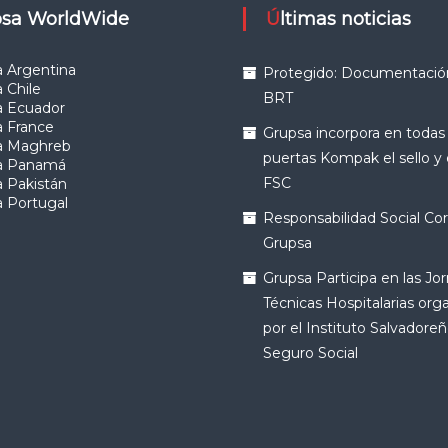
upsa WorldWide
Últimas noticias
 Argentina
Protegido: Documentació
 Chile
BRT
a Ecuador
a France
Grupsa incorpora en todas
a Maghreb
puertas Kompak el sello y
a Panamá
FSC
 Pakistán
 Portugal
Responsabilidad Social Cor
Grupsa
Grupsa Participa en las Jo
Técnicas Hospitalarias org
por el Instituto Salvadoreñ
Seguro Social