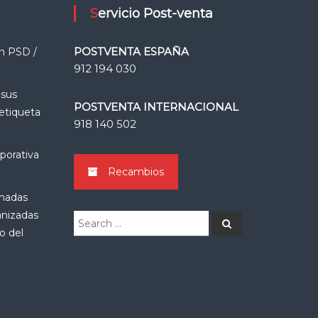
Servicio Post-venta
POSTVENTA ESPAÑA
n PSD /
912 194 030
 sus
POSTVENTA INTERNACIONAL
 etiqueta
918 140 502
porativa
Recambios
rnadas
anizadas
Search
Search
for:
o del