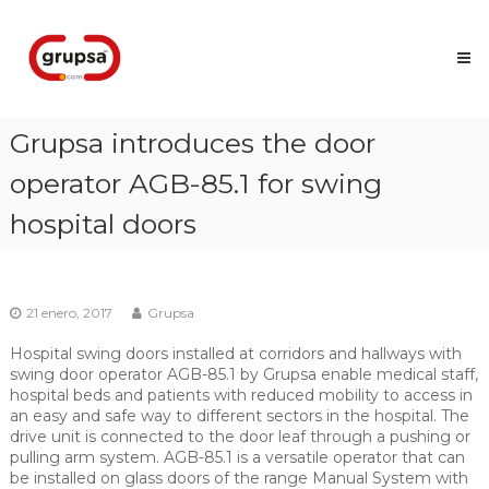
Skip
Grupsa
to
Accesos
content
que
conectan
personas
Grupsa introduces the door
operator AGB-85.1 for swing
hospital doors
21 enero, 2017
Grupsa
Hospital swing doors installed at corridors and hallways with
swing door operator AGB-85.1 by Grupsa enable medical staff,
hospital beds and patients with reduced mobility to access in
an easy and safe way to different sectors in the hospital. The
drive unit is connected to the door leaf through a pushing or
pulling arm system. AGB-85.1 is a versatile operator that can
be installed on glass doors of the range Manual System with